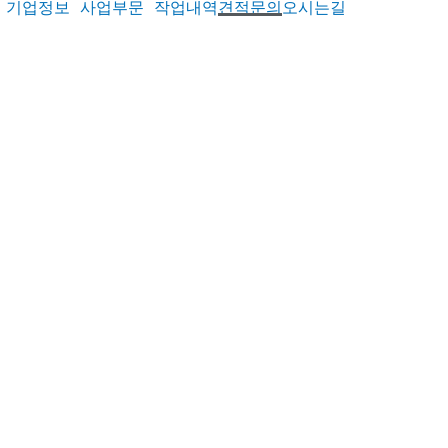
기업정보
사업부문
작업내역
견적문의
오시는길
)